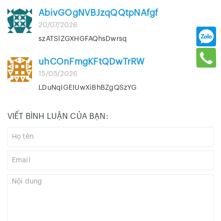
AbivGOgNVBJzqQQtpNAfgf
20/07/2026
szATSlZGXHGFAQhsDwrsq
uhCOnFmgKFtQDwTrRW
15/05/2026
LDuNqIGEIUwXiBhBZgQSzYG
VIẾT BÌNH LUẬN CỦA BẠN: